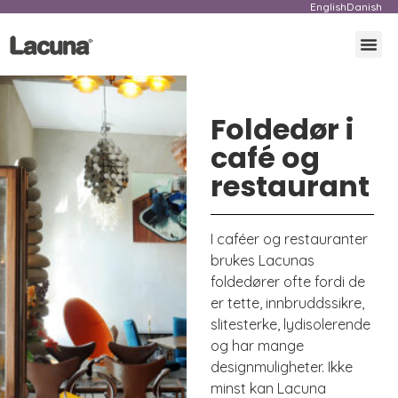
English
Danish
Tekni
Foldedør i
café og
restaurant
I caféer og restauranter
brukes Lacunas
foldedører ofte fordi de
er tette, innbruddssikre,
slitesterke, lydisolerende
og har mange
designmuligheter. Ikke
minst kan Lacuna