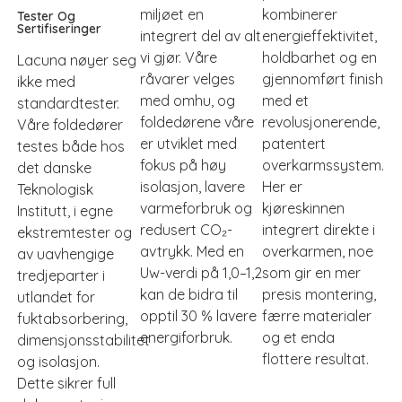
miljøet en
kombinerer
Tester Og
Sertifiseringer
integrert del av alt
energieffektivitet,
vi gjør. Våre
holdbarhet og en
Lacuna nøyer seg
råvarer velges
gjennomført finish
ikke med
med omhu, og
med et
standardtester.
foldedørene våre
revolusjonerende,
Våre foldedører
er utviklet med
patentert
testes både hos
fokus på høy
overkarmssystem.
det danske
isolasjon, lavere
Her er
Teknologisk
varmeforbruk og
kjøreskinnen
Institutt, i egne
redusert CO₂-
integrert direkte i
ekstremtester og
avtrykk. Med en
overkarmen, noe
av uavhengige
Uw-verdi på 1,0–1,2
som gir en mer
tredjeparter i
kan de bidra til
presis montering,
utlandet for
opptil 30 % lavere
færre materialer
fuktabsorbering,
energiforbruk.
og et enda
dimensjonsstabilitet
flottere resultat.
og isolasjon.
Dette sikrer full