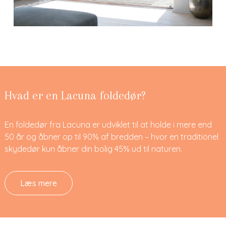
Hvad er en Lacuna foldedør?
En foldedør fra Lacuna er udviklet til at holde i mere end
50 år og åbner op til 90% af bredden – hvor en traditionel
skydedør kun åbner din bolig 45% ud til naturen.
Læs mere