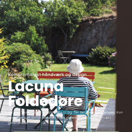
Kompromisløst håndværk og design
Lacuna
Foldedøre
Lacuna “Built to last” er vores løfte til dig. Det betyder ingen genveje. Kun
skræddersyet dansk håndværk, der er designet til at stå smukt i
generationer.