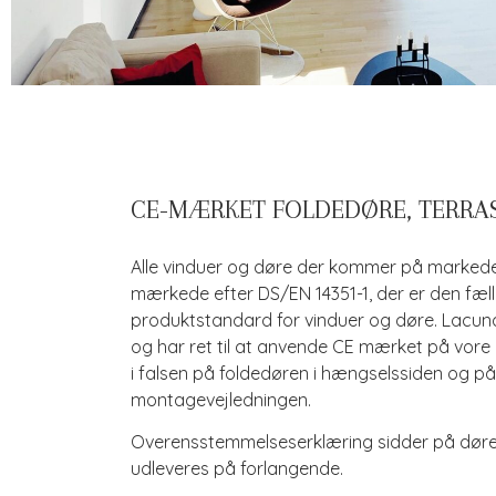
CE-MÆRKET FOLDEDØRE, TERRA
Alle vinduer og døre der kommer på markedet
mærkede efter DS/EN 14351-1, der er den fæl
produktstandard for vinduer og døre. Lacuna 
og har ret til at anvende CE mærket på vore
i falsen på foldedøren i hængselssiden og på 
montagevejledningen.
Overensstemmelseserklæring sidder på dør
udleveres på forlangende.