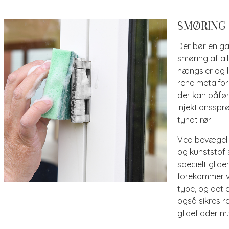
SMØRING
Der bør en g
smøring af al
hængsler og l
rene metalfor
der kan påfø
injektionsspr
tyndt rør.
Ved bevægeli
og kunststof 
specielt glid
forekommer ve
type, og det e
også sikres r
glideflader m.