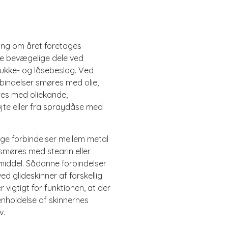
ang om året foretages
le bevægelige dele ved
ukke- og låsebeslag. Ved
bindelser smøres med olie,
res med oliekande,
øjte eller fra spraydåse med
ge forbindelser mellem metal
smøres med stearin eller
emiddel. Sådanne forbindelser
d glideskinner af forskellig
r vigtigt for funktionen, at der
enholdelse af skinnernes
v.