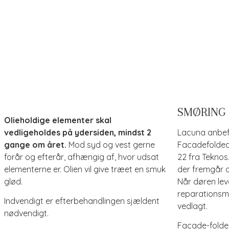
SMØRING
Olieholdige elementer skal
vedligeholdes på ydersiden, mindst 2
Lacuna anbef
gange om året.
Mod syd og vest gerne
Facadefolde
forår og efterår, afhængig af, hvor udsat
22 fra Teknos
elementerne er. Olien vil give træet en smuk
der fremgår a
glød.
Når døren lev
reparationsma
Indvendigt er efterbehandlingen sjældent
vedlagt.
nødvendigt.
Facade-folde