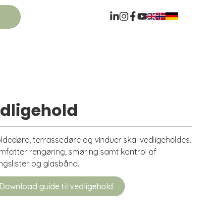
s
dligehold
foldedøre, terrassedøre og vinduer skal vedligeholdes.
mfatter rengøring, smøring samt kontrol af
ngslister og glasbånd.
Download guide til vedligehold