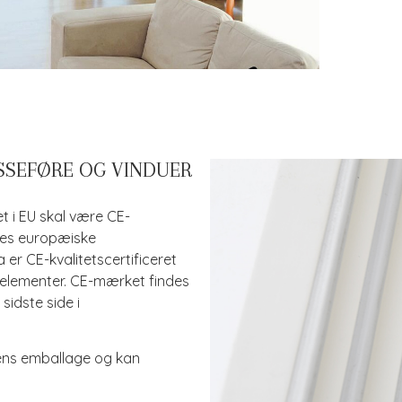
SSEFØRE OG VINDUER
 i EU skal være CE-
les europæiske
er CE-kvalitetscertificeret
 elementer. CE-mærket findes
sidste side i
ens emballage og kan