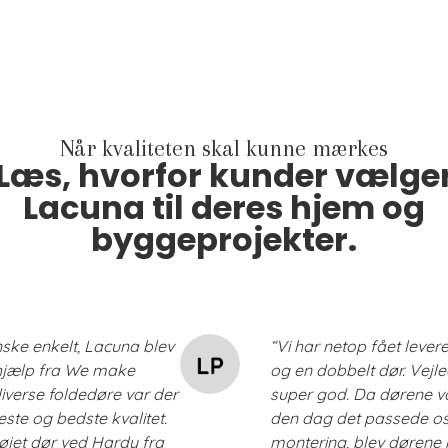
Når kvaliteten skal kunne mærkes
Læs, hvorfor kunder vælge
Lacuna til deres hjem og
byggeprojekter.
nske enkelt, Lacuna blev
“Vi har netop fået lever
thjælp fra We make
og en dobbelt dør. Vejle
diverse foldedøre var der
super god. Da dørene va
teste og bedste kvalitet.
den dag det passede os og
løjet dør ved Hardy fra
montering, blev dørene h