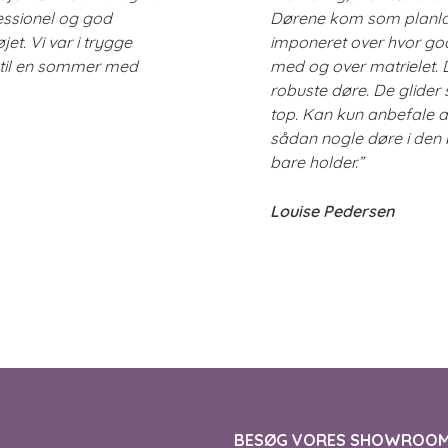
essionel og god
Dørene kom som planla
et. Vi var i trygge
imponeret over hvor god
 til en sommer med
med og over matrielet. 
robuste døre. De glider 
top. Kan kun anbefale a
sådan nogle døre i den 
bare holder.”
Louise Pedersen
BESØG VORES SHOWROO