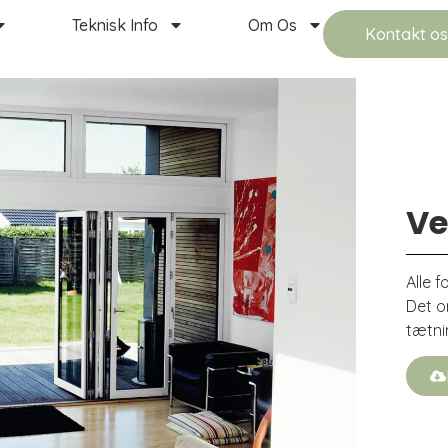
Teknisk Info
Om Os
Kontakt o
Ve
Alle 
Det o
tætni