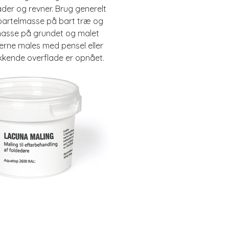
ader og revner. Brug generelt
partelmasse på bart træ og
masse på grundet og malet
erne males med pensel eller
dækkende overflade er opnået.