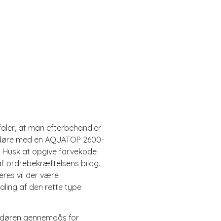
aler, at man efterbehandler
døre med en AQUATOP 2600-
. Husk at opgive farvekode
f ordrebekræftelsens bilag.
eres vil der være
ling af den rette type
døren gennemgås for