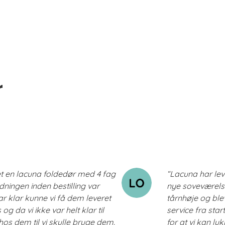
r
et en lacuna foldedør med 4 fag
“Lacuna har lev
dningen inden bestilling var
nye soveværelse.
r klar kunne vi få dem leveret
tårnhøje og blev
 da vi ikke var helt klar til
service fra star
os dem til vi skulle bruge dem.
for at vi kan lu