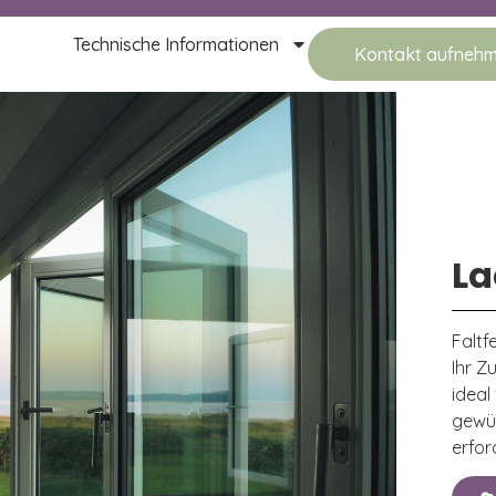
Technische Informationen
Kontakt aufneh
La
Faltf
Ihr Z
ideal
gewü
erford