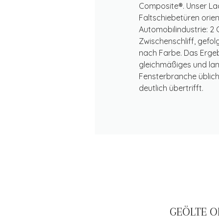
Composite®. Unser Lac
Faltschiebetüren orie
Automobilindustrie: 2
Zwischenschliff, gefol
nach Farbe. Das Ergeb
gleichmäßiges und lang
Fensterbranche üblich
deutlich übertrifft.
GEÖLTE O