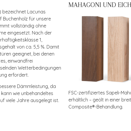
MAHAGONI UND EIC
) bezeichnet Lacunas
uf Buchenholz für unsere
mmt vollständig ohne
rme eingesetzt. Nach der
haftigkeitsklasse 1,
sgehalt von ca. 5,5 %. Damit
etüren geeignet, bei denen
tes, einwandfrei
chselnden Wetterbedingungen
ung erfordert.
 bessere Dämmleistung, da
FSC-zertifiziertes Sapeli-Ma
n kann wie unbehandeltes
erhältlich – geölt in einer b
uf viele Jahre ausgelegt ist.
Composite®-Behandlung.