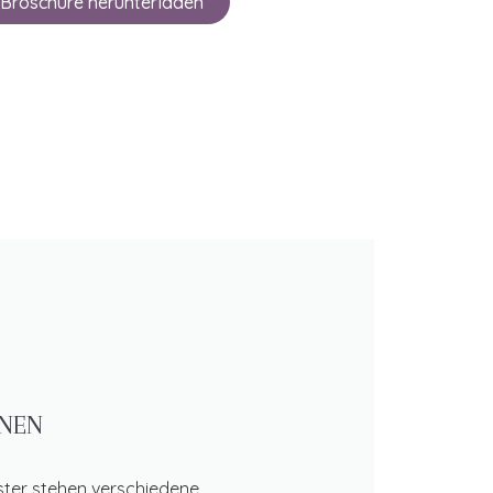
Broschüre herunterladen
ONEN
nster stehen verschiedene